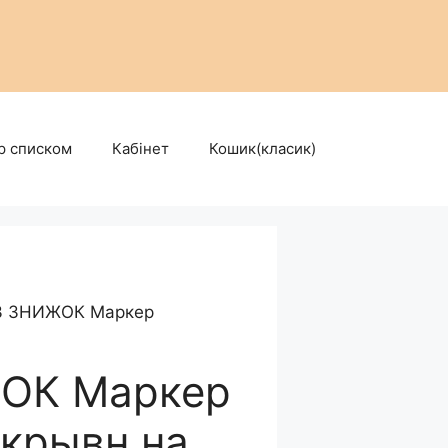
р списком
Кабінет
Кошик(класик)
З ЗНИЖОК Маркер
ОК Маркер
окрывн.на