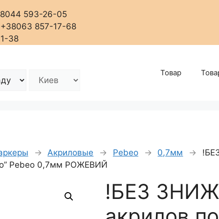
+38044 593-26-05
, +38063 857-17-68
01-38
Товар
Това
аркеры
→
Акриловые
→
Pebeo
→
0,7мм
→
!БЕ
eco” Pebeo 0,7мм РОЖЕВИЙ
!БЕЗ ЗНИЖ
акрилов.п