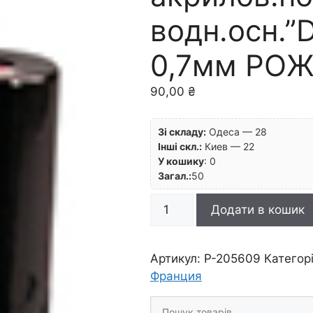
водн.осн.”
0,7мм РО
90,00
₴
Зі складу:
Одеса — 28
Інші скл.:
Киев — 22
У кошику
:
0
Загал.:
50
!
Додати в кошик
БЕЗ
ЗНИЖОК
Маркер
Артикул:
P-205609
Категор
акрилов.покрывн.на
Франция
водн.осн."Deco"
Шукати
Pebeo