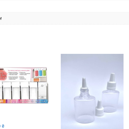
м
0
₴