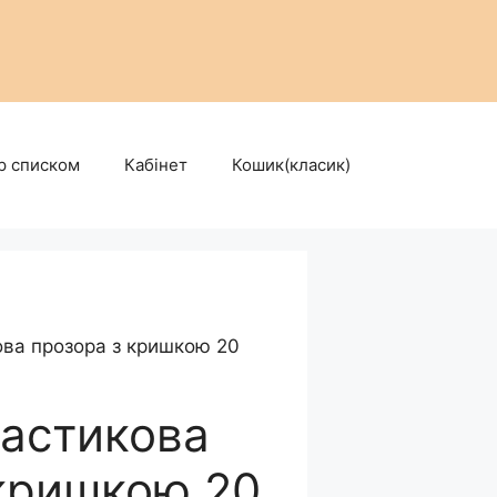
р списком
Кабінет
Кошик(класик)
ва прозора з кришкою 20
ластикова
 кришкою 20