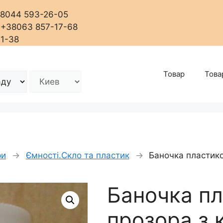
+38044 593-26-05
, +38063 857-17-68
01-38
Товар
Това
ри
→
Ємності.Скло та пластик
→
Баночка пластико
)
Баночка п
прозора з