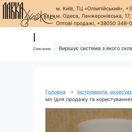
м. Київ, ТЦ «Олімпійський», 
м. Одеса, Ланжеронівська, 17
Оптові продажі, +38050 348-
Перейти
|
до
вмісту
Списання:
Головна
→
Інструменти, аксесуа
мл (для продажу та користування