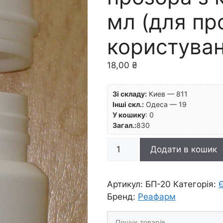
мл (для пр
користуван
18,00
₴
Зі складу:
Киев — 811
Інші скл.:
Одеса — 19
У кошику
:
0
Загал.:
830
Баночка
Додати в кошик
пластикова
прозора
з
Артикул:
БП-20
Категорія:
Є
кришкою
Бренд:
Реафарм
20
Шукати
мл