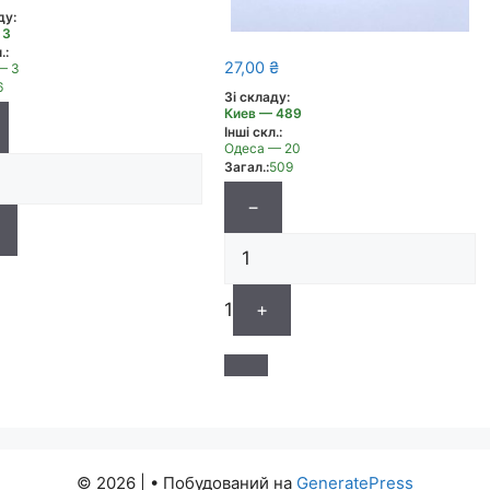
ду:
 3
.:
27,00
₴
— 3
6
Зі складу:
Киев — 489
Інші скл.:
Одеса — 20
Загал.:
509
−
1
+
© 2026 |
• Побудований на
GeneratePress