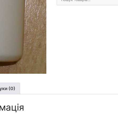
товари
(для
продажу
та
користування)
кількість
уки (0)
мація