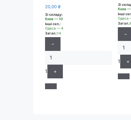
Зі скла
20,00
₴
Киев —
Інші скл
Зі складу:
Одеса 
Киев — 10
Загал.:
Інші скл.:
Одеса — 4
Загал.:
14
−
−
1
+
1
+