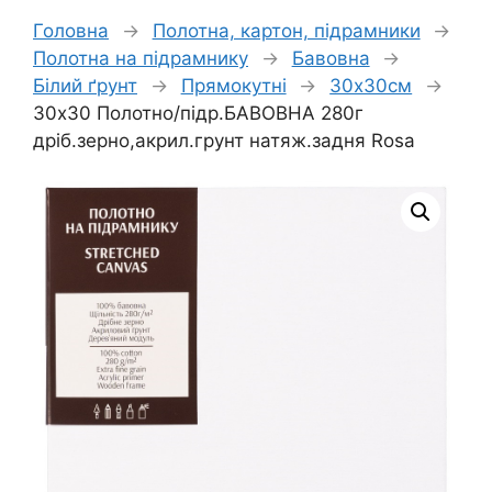
Головна
→
Полотна, картон, підрамники
→
Полотна на підрамнику
→
Бавовна
→
Білий ґрунт
→
Прямокутні
→
30х30см
→
30х30 Полотно/підр.БАВОВНА 280г
дріб.зерно,акрил.грунт натяж.задня Rosa