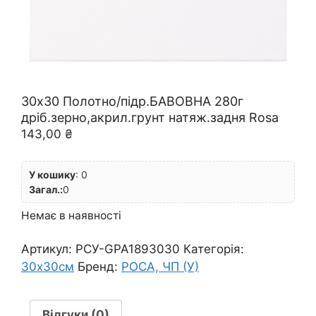
30х30 Полотно/підр.БАВОВНА 280г
дріб.зерно,акрил.грунт натяж.задня Rosa
143,00
₴
У кошику
:
0
Загал.:
0
Немає в наявності
Артикул:
РСУ-GPA1893030
Категорія:
30х30см
Бренд:
РОСА, ЧП (У)
Відгуки (0)