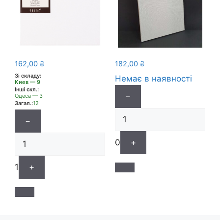
162,00
₴
182,00
₴
Зі складу:
Немає в наявності
Киев — 9
Інші скл.:
−
Одеса — 3
Загал.:
12
−
0
+
1
+