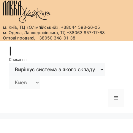
м. Київ, ТЦ «Олімпійський», +38044 593-26-05
м. Одеса, Ланжеронівська, 17, +38063 857-17-68
Оптові продажі, +38050 348-01-38
Перейти
|
до
вмісту
Списання:
Меню