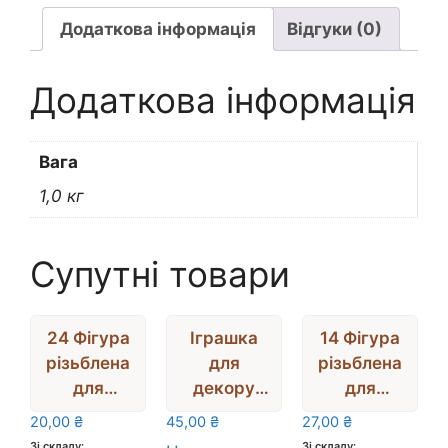
КОРОНА
1
Додаткова інформація
Відгуки (0)
(фанера
4мм)
Додаткова інформація
3,7х3,3см
кількість
Вага
1,0 кг
Супутні товари
24 Фігура
Іграшка
14 Фігура
різьблена
для
різьблена
для
декору
для
декору
(дерево)
декору(фа
20,00
₴
45,00
₴
27,00
₴
СЕРЦЕ З
ЮЛА
нера) на
Зі складу:
Зі складу: