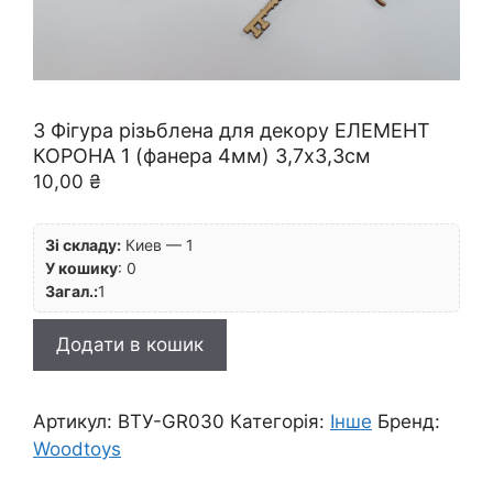
3 Фігура різьблена для декору ЕЛЕМЕНТ
КОРОНА 1 (фанера 4мм) 3,7х3,3см
10,00
₴
Зі складу:
Киев — 1
У кошику
:
0
Загал.:
1
3
Додати в кошик
Фігура
різьблена
для
Артикул:
ВТУ-GR030
Категорія:
Інше
Бренд:
декору
Woodtoys
ЕЛЕМЕНТ