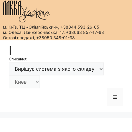
м. Київ, ТЦ «Олімпійський», +38044 593-26-05
м. Одеса, Ланжеронівська, 17, +38063 857-17-68
Оптові продажі, +38050 348-01-38
Перейти
|
до
вмісту
Списання:
Меню