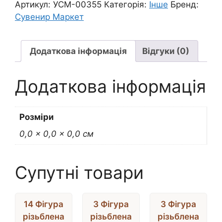
для
Артикул:
УСМ-00355
Категорія:
Інше
Бренд:
декору(фанера)
Сувенир Маркет
на
магніті
ЄДИНОРІГ
Додаткова інформація
Відгуки (0)
кількість
Додаткова інформація
Розміри
0,0 × 0,0 × 0,0 см
Супутні товари
14 Фігура
3 Фігура
3 Фігура
різьблена
різьблена
різьблена