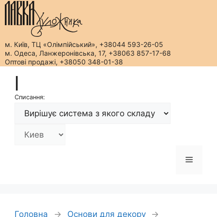
м. Київ, ТЦ «Олімпійський», +38044 593-26-05
м. Одеса, Ланжеронівська, 17, +38063 857-17-68
Оптові продажі, +38050 348-01-38
Перейти
|
до
вмісту
Списання:
Меню
Головна
→
Основи для декору
→