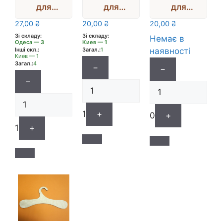
для
для
для
декору(фа
декору
декору
27,00
₴
20,00
₴
20,00
₴
нера) на
МАЯК
ГРИБ
Зі складу:
Зі складу:
Немає в
Одеса — 3
Киев — 1
магніті
(фанера)
МУХОМОР
Інші скл.:
Загал.:
1
наявності
ОЛЕНЬ
h8см
(фанера)
Киев — 1
Загал.:
4
−
−
−
1
+
0
+
1
+