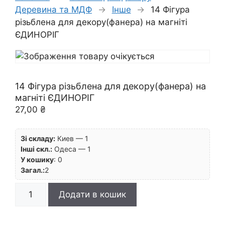
Деревина та МДФ
→
Інше
→
14 Фігура
різьблена для декору(фанера) на магніті
ЄДИНОРІГ
14 Фігура різьблена для декору(фанера) на
магніті ЄДИНОРІГ
27,00
₴
Зі складу:
Киев — 1
Інші скл.:
Одеса — 1
У кошику
:
0
Загал.:
2
14
Додати в кошик
Фігура
різьблена