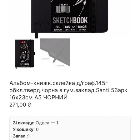
Альбом-книжк.склейка д/граф.145г
обкл.тверд.чорна з гум.заклад.Santi 56арк
16х23см А5 ЧОРНИЙ
271,00
₴
Зі складу:
Одеса — 1
У кошику
:
0
Загал.:
1