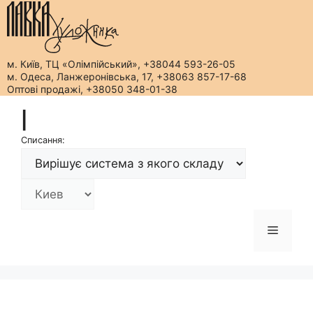
м. Київ, ТЦ «Олімпійський», +38044 593-26-05
м. Одеса, Ланжеронівська, 17, +38063 857-17-68
Оптові продажі, +38050 348-01-38
Перейти
|
до
вмісту
Списання:
Меню