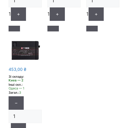
1
+
1
+
1
+
453,00
₴
Зі складу:
Киев — 2
Інші скл.:
Одеса — 1
Загал.:
3
−