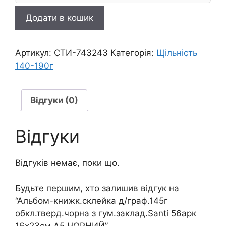
Альбом-
Додати в кошик
книжк.склейка
д/
граф.145г
Артикул:
СТИ-743243
Категорія:
Щільність
обкл.тверд.чорна
140-190г
з
гум.заклад.Santi
56арк
Відгуки (0)
16х23см
А5
Відгуки
ЧОРНИЙ
кількість
Відгуків немає, поки що.
Будьте першим, хто залишив відгук на
“Альбом-книжк.склейка д/граф.145г
обкл.тверд.чорна з гум.заклад.Santi 56арк