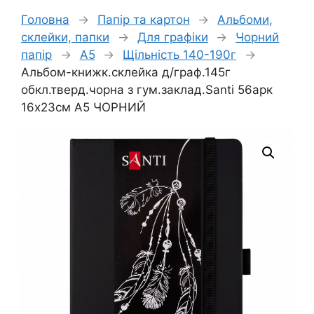
Головна
→
Папір та картон
→
Альбоми,
склейки, папки
→
Для графіки
→
Чорний
папір
→
А5
→
Щільність 140-190г
→
Альбом-книжк.склейка д/граф.145г
обкл.тверд.чорна з гум.заклад.Santi 56арк
16х23см А5 ЧОРНИЙ