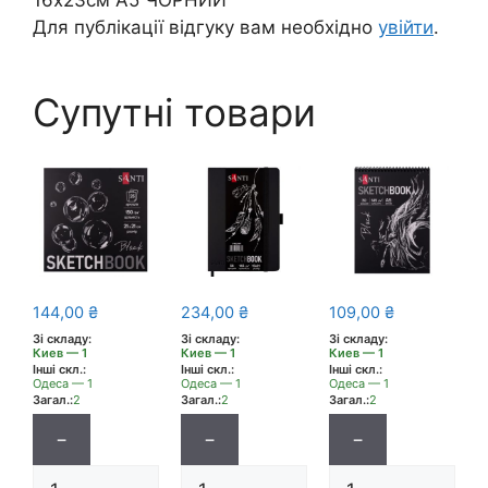
16х23см А5 ЧОРНИЙ”
Для публікації відгуку вам необхідно
увійти
.
Супутні товари
144,00
₴
234,00
₴
109,00
₴
Зі складу:
Зі складу:
Зі складу:
Киев — 1
Киев — 1
Киев — 1
Інші скл.:
Інші скл.:
Інші скл.:
Одеса — 1
Одеса — 1
Одеса — 1
Загал.:
2
Загал.:
2
Загал.:
2
−
−
−