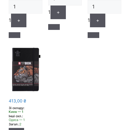
1
+
1
+
1
+
413,00
₴
Зі складу:
Киев — 1
Інші скл.:
Одеса — 1
Загал.:
2