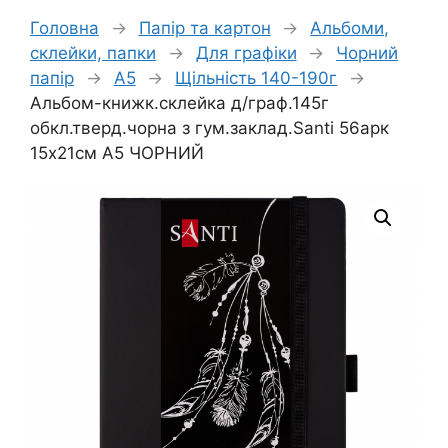
Головна
→
Папір та картон
→
Альбоми,
склейки, папки
→
Для графіки
→
Чорний
папір
→
А5
→
Щільність 140-190г
→
Альбом-книжк.склейка д/граф.145г
обкл.тверд.чорна з гум.заклад.Santi 56арк
15х21см А5 ЧОРНИЙ