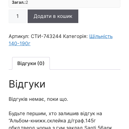
Загал.:
2
Альбом-
Додати в кошик
книжк.склейка
д/
граф.145г
Артикул:
СТИ-743244
Категорія:
Щільність
обкл.тверд.чорна
140-190г
з
гум.заклад.Santi
56арк
Відгуки (0)
15х21см
А5
Відгуки
ЧОРНИЙ
кількість
Відгуків немає, поки що.
Будьте першим, хто залишив відгук на
“Альбом-книжк.склейка д/граф.145г
обкл.тверд.чорна з гум.заклад.Santi 56арк