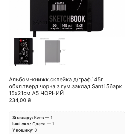
Альбом-книжк.склейка д/граф.145г
обкл.тверд.чорна з гум.заклад.Santi 56арк
15х21см А5 ЧОРНИЙ
234,00
₴
Зі складу:
Киев — 1
Інші скл.:
Одеса — 1
У кошику
:
0