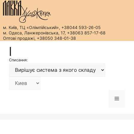
м. Київ, ТЦ «Олімпійський», +38044 593-26-05
м. Одеса, Ланжеронівська, 17, +38063 857-17-68
Оптові продажі, +38050 348-01-38
Перейти
|
до
вмісту
Списання:
Меню