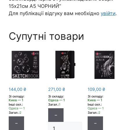
15х21см А5 ЧОРНИЙ”
Для публікації відгуку вам необхідно
увійти
.
Супутні товари
144,00
₴
271,00
₴
109,00
₴
Зі складу:
Зі складу:
Зі складу:
Киев — 1
Одеса — 1
Киев — 1
Інші скл.:
Загал.:
1
Інші скл.:
Одеса — 1
Одеса — 1
Загал.:
2
Загал.:
2
−
−
−