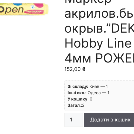
акрилов.бы
окрыв.”DE
Hobby Line 
4мм РОЖЕ
152,00
₴
Зі складу:
Киев — 1
Інші скл.:
Одеса — 1
У кошику
:
0
Загал.:
2
ЗНЯТІ
Додати в кошик
З
ВИР-