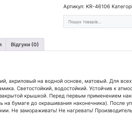
ВА,
Артикул:
KR-46106
Категор
Маркер
Шукати
акрилов.быстросохн.покры
товари
Hobby
Line
Kreul
я
Відгуки (0)
2-
4мм
РОЖЕВИЙ
кількість
й, акриловый на водной основе, матовый. Для всех
ерамика. Светостойкий, водостойкий. Устойчив к ат
 закрытой крышкой. Перед первым применением на
ь на бумаге до окрашивания наконечника). После уп
ии. Не замораживать! Не нагревать! Производитель: