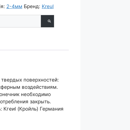
ія:
2-4мм
Бренд:
Kreul
в."DEKOpen"
 твердых поверхностей:
мосферным воздействиям.
конечник необходимо
отребления закрыть.
 Кгеиl (Кройль) Германия