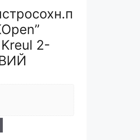
стросохн.п
KOpen”
Kreul 2-
ВИЙ