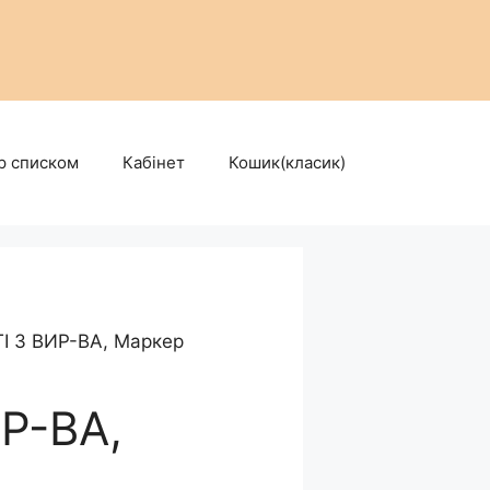
р списком
Кабінет
Кошик(класик)
І З ВИР-ВА, Маркер
Р-ВА,