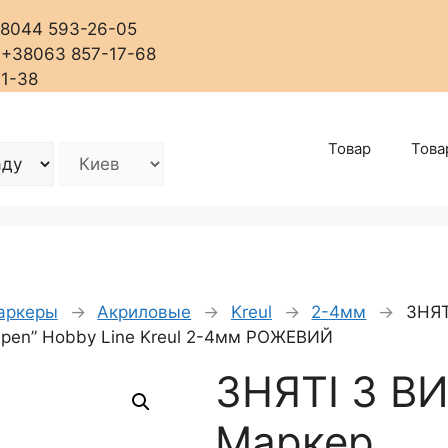
+38044 593-26-05
, +38063 857-17-68
01-38
Товар
Това
аркеры
→
Акриловые
→
Kreul
→
2-4мм
→
ЗНЯТ
Open” Hobby Line Kreul 2-4мм РОЖЕВИЙ
ЗНЯТІ З ВИ
Маркер