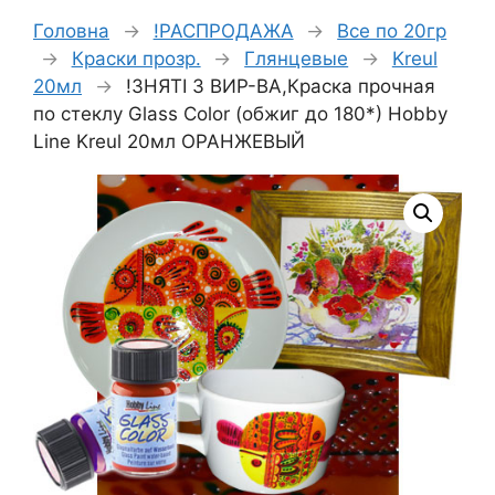
Головна
→
!РАСПРОДАЖА
→
Все по 20гр
→
Краски прозр.
→
Глянцевые
→
Kreul
20мл
→
!ЗНЯТІ З ВИР-ВА,Краска прочная
по стеклу Glass Color (обжиг до 180*) Hobby
Line Kreul 20мл ОРАНЖЕВЫЙ