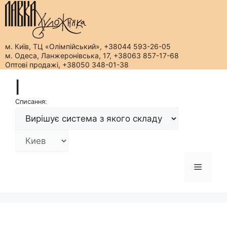
м. Київ, ТЦ «Олімпійський», +38044 593-26-05
м. Одеса, Ланжеронівська, 17, +38063 857-17-68
Оптові продажі, +38050 348-01-38
Перейти
|
до
вмісту
Списання:
Меню