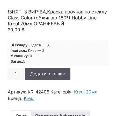
!ЗНЯТІ З ВИР-ВА,Краска прочная по стеклу
Glass Color (обжиг до 180*) Hobby Line
Kreul 20мл ОРАНЖЕВЫЙ
20,00
₴
Зі складу:
Одеса — 3
Інші скл.:
Киев — 2
У кошику
:
0
Загал.:
5
!
Додати в кошик
ЗНЯТІ
З
ВИР-
Артикул:
KR-42405
Категорія:
Kreul 20мл
ВА,Краска
Бренд:
Kreul
прочная
по
стеклу