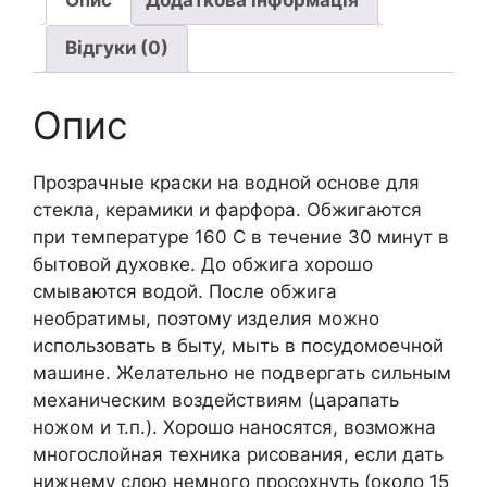
Опис
Додаткова інформація
Glass
Відгуки (0)
Color
(обжиг
до
Опис
180*)
Hobby
Прозрачные краски на водной основе для
Line
стекла, керамики и фарфора. Обжигаются
Kreul
при температуре 160 С в течение 30 минут в
20мл
бытовой духовке. До обжига хорошо
ОРАНЖЕВЫЙ
смываются водой. После обжига
кількість
необратимы, поэтому изделия можно
использовать в быту, мыть в посудомоечной
машине. Желательно не подвергать сильным
механическим воздействиям (царапать
ножом и т.п.). Хорошо наносятся, возможна
многослойная техника рисования, если дать
нижнему слою немного просохнуть (около 15