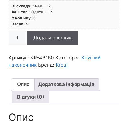
Зі складу:
Киев — 2
Інші скл.:
Одеса — 2
У кошику
:
0
Загал.:
4
!
Додати в кошик
Нет
скидок
ЗНЯТІ
Артикул:
KR-46160
Категорія:
Круглий
З
наконечник
Бренд:
Kreul
ВИР-
ВА,Маркер
акрилов.швидкосохн.покрив.кругл.наконечн"DEK
Опис
Додаткова інформація
Hobby
Відгуки (0)
Line
Kreul
1-
Опис
2мм
ЗЕЛЕНИЙ