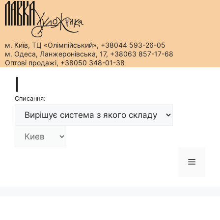
м. Київ, ТЦ «Олімпійський», +38044 593-26-05
м. Одеса, Ланжеронівська, 17, +38063 857-17-68
Оптові продажі, +38050 348-01-38
Перейти
|
до
вмісту
Списання:
Меню