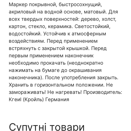
Маркер покрывной, быстросохнущий,
СВІТЛИЙ
акриловый на водной основе, матовый. Для
кількість
всех твердых поверхностей: дерево, холст,
картон, стекло, керамика. Светостойкий,
водостойкий. Устойчив к атмосферным
воздействиям. Перед применением
встряхнуть с закрытой крышкой. Перед
первым применением наконечник
необходимо прокачать (неоднократно
нажимать на бумаге до окрашивания
наконечника). После употребления закрыть.
Хранить в горизонтальном положении. Не
замораживать! Не нагревать! Производитель:
Кгеиl (Кройль) Германия
Супутні товари