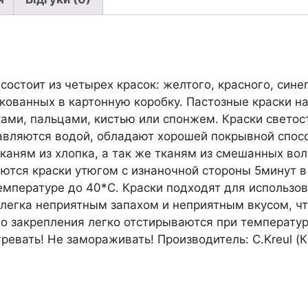
остоит из четырех красок: желтого, красного, синег
кованных в картонную коробку. Пастозные краски н
ами, пальцами, кистью или спонжем. Краски светос
авляются водой, обладают хорошей покрывной спос
каням из хлопка, а так же тканям из смешанных во
яются краски утюгом с изнаночной стороны 5минут в
емпературе до 40*С. Краски подходят для использов
слегка неприятным запахом и неприятным вкусом, чт
о закрепления легко отстирываются при температуре
евать! Не замораживать! Производитель: C.Kreul (