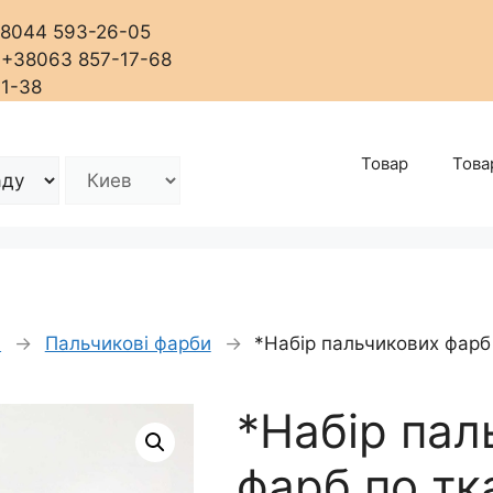
+38044 593-26-05
, +38063 857-17-68
01-38
Товар
Това
і
→
Пальчикові фарби
→
*Набір пальчикових фарб п
*Набір пал
фарб по тк