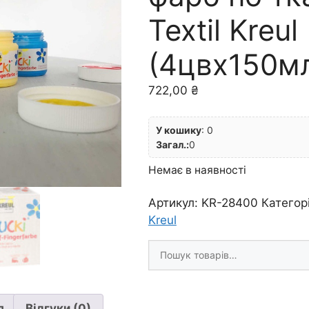
Textil Kreul
(4цвх150м
722,00
₴
У кошику
:
0
Загал.:
0
Немає в наявності
Артикул:
KR-28400
Категор
Kreul
Шукати
товари
я
Відгуки (0)