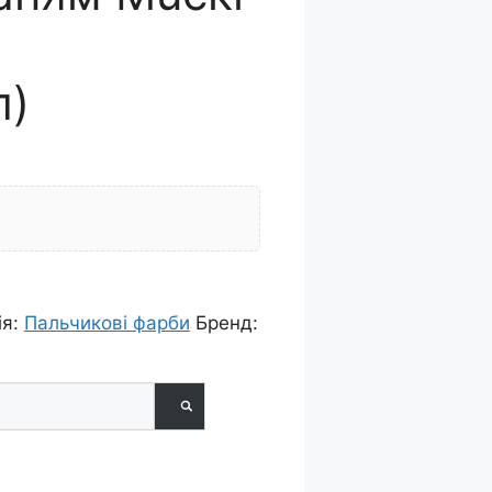
л)
ія:
Пальчикові фарби
Бренд: