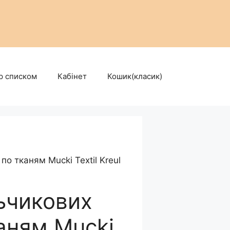
р списком
Кабінет
Кошик(класик)
о тканям Mucki Textil Kreul
ьчикових
аням Mucki