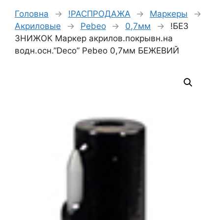
Головна
→
!РАСПРОДАЖА
→
Маркеры
→
Акриловые
→
Pebeo
→
0,7мм
→
!БЕЗ
ЗНИЖОК Маркер акрилов.покрывн.на
водн.осн.”Deco” Pebeo 0,7мм БЕЖЕВИЙ