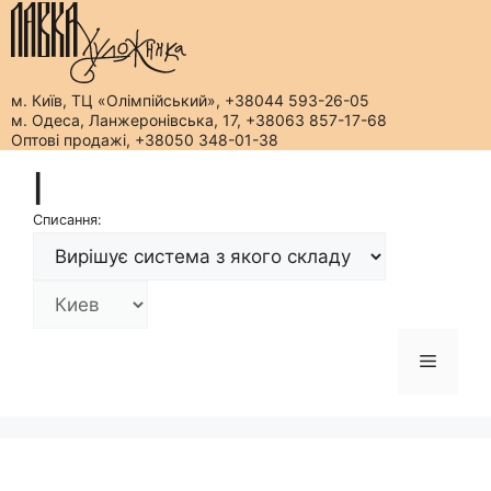
м. Київ, ТЦ «Олімпійський», +38044 593-26-05
м. Одеса, Ланжеронівська, 17, +38063 857-17-68
Оптові продажі, +38050 348-01-38
Перейти
|
до
вмісту
Списання:
Меню