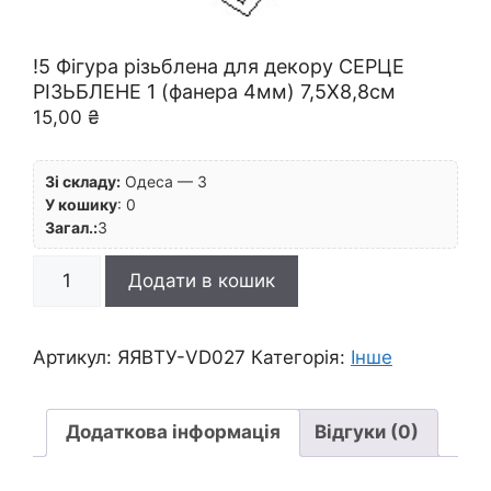
!5 Фігура різьблена для декору СЕРЦЕ
РІЗЬБЛЕНЕ 1 (фанера 4мм) 7,5Х8,8см
15,00
₴
Зі складу:
Одеса — 3
У кошику
:
0
Загал.:
3
!5
Додати в кошик
Фігура
різьблена
для
Артикул:
ЯЯВТУ-VD027
Категорія:
Інше
декору
СЕРЦЕ
РІЗЬБЛЕНЕ
Додаткова інформація
Відгуки (0)
1
(фанера