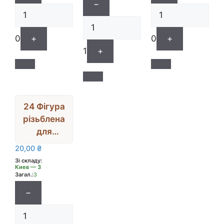
6х7см
−
0
+
0
+
1
+
24 Фігура
різьблена
для
декору
20,00
₴
СЕРЦЕ З
Зі складу:
Киев — 3
ТРИЗУБО
Загал.:
3
М
−
(фанера),5
см