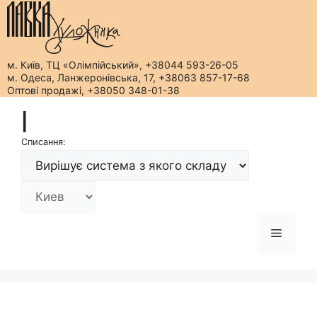
м. Київ, ТЦ «Олімпійський», +38044 593-26-05
м. Одеса, Ланжеронівська, 17, +38063 857-17-68
Оптові продажі, +38050 348-01-38
Перейти
|
до
вмісту
Списання:
Меню