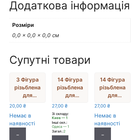
Додаткова інформація
4мм)
7,5Х8,8см
кількість
Розміри
0,0 × 0,0 × 0,0 см
Супутні товари
3 Фігура
14 Фігура
14 Фігура
різьблена
різьблена
різьблена
для
для
для
декору
декору(фа
декору
20,00
₴
27,00
₴
27,00
₴
ГРИБ З
нера) на
ОЛЕНЯТК
Зі складу:
Немає в
Немає в
Киев — 1
ГОЛКАМИ
магніті
О З
наявності
Інші скл.:
наявності
(фанера)
ЄДИНОРІГ
РОЖКАМИ
Одеса — 1
Загал.:
2
6см
(фанера)
−
−