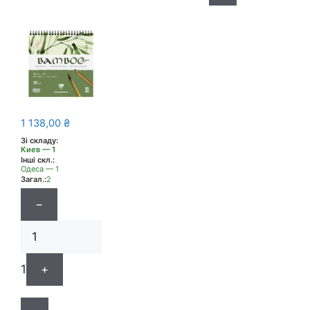
1 138,00
₴
Зі складу:
Киев — 1
Інші скл.:
Одеса — 1
Загал.:
2
−
1
+