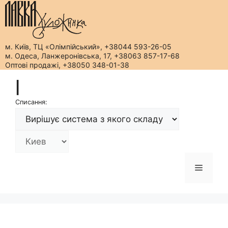
м. Київ, ТЦ «Олімпійський», +38044 593-26-05
м. Одеса, Ланжеронівська, 17, +38063 857-17-68
Оптові продажі, +38050 348-01-38
Перейти
|
до
вмісту
Списання:
Меню