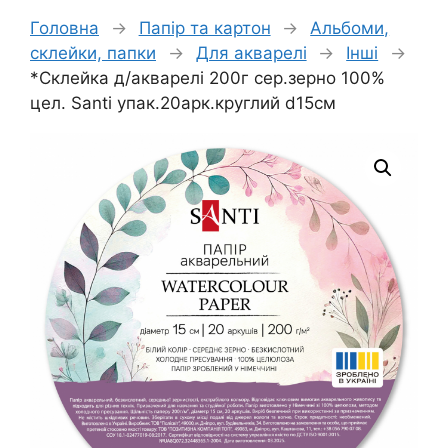
Головна
→
Папір та картон
→
Альбоми,
склейки, папки
→
Для акварелі
→
Інші
→
*Склейка д/акварелі 200г сер.зерно 100%
цел. Santi упак.20арк.круглий d15см