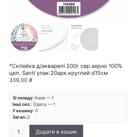
*Склейка д/акварелі 200г сер.зерно 100%
цел. Santi упак.20арк.круглий d15см
339,00
₴
Зі складу:
Киев — 1
Інші скл.:
Одеса — 1
У кошику
:
0
Загал.:
2
*Склейка
Додати в кошик
д/