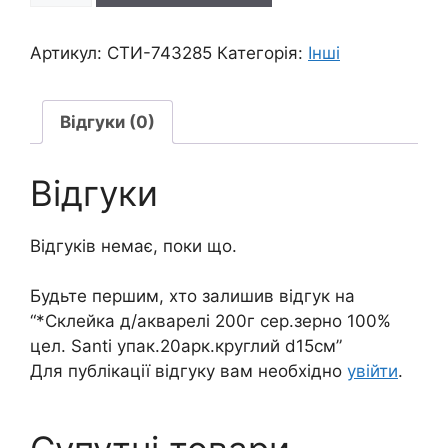
акварелі
200г
Артикул:
СТИ-743285
Категорія:
Інші
сер.зерно
100%
цел.
Відгуки (0)
Santi
упак.20арк.круглий
Відгуки
d15см
кількість
Відгуків немає, поки що.
Будьте першим, хто залишив відгук на
“*Склейка д/акварелі 200г сер.зерно 100%
цел. Santi упак.20арк.круглий d15см”
Для публікації відгуку вам необхідно
увійти
.