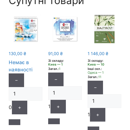
Супутні товари
130,00
₴
91,00
₴
1 146,00
₴
Зі складу:
Зі складу:
Немає в
Киев — 1
Киев — 10
наявності
Загал.:
1
Інші скл.:
Одеса — 1
Загал.:
11
−
−
−
1
+
0
+
1
+