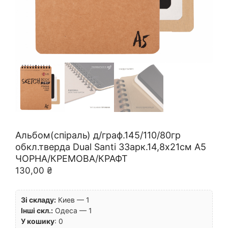
Альбом(спіраль) д/граф.145/110/80гр
обкл.тверда Dual Santi 33арк.14,8х21см А5
ЧОРНА/КРЕМОВА/КРАФТ
130,00
₴
Зі складу:
Киев — 1
Інші скл.:
Одеса — 1
У кошику
:
0