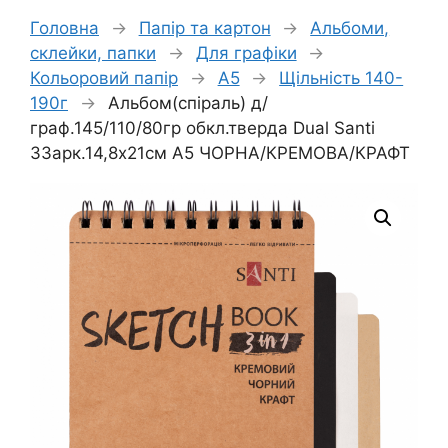
Головна
→
Папір та картон
→
Альбоми,
склейки, папки
→
Для графіки
→
Кольоровий папір
→
А5
→
Щільність 140-
190г
→
Альбом(спіраль) д/
граф.145/110/80гр обкл.тверда Dual Santi
33арк.14,8х21см А5 ЧОРНА/КРЕМОВА/КРАФТ