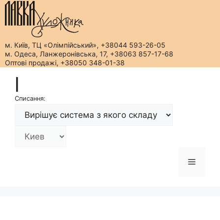
м. Київ, ТЦ «Олімпійський», +38044 593-26-05
м. Одеса, Ланжеронівська, 17, +38063 857-17-68
Оптові продажі, +38050 348-01-38
Перейти
|
до
вмісту
Списання:
Меню