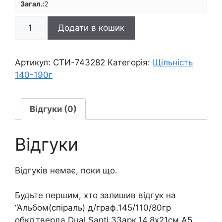
Загал.:
2
Альбом(спіраль)
Додати в кошик
д/
граф.145/110/80гр
обкл.тверда
Артикул:
СТИ-743282
Категорія:
Щільність
Dual
140-190г
Santi
33арк.14,8х21см
А5
Відгуки (0)
ЧОРНА/
КРЕМОВА/
Відгуки
КРАФТ
кількість
Відгуків немає, поки що.
Будьте першим, хто залишив відгук на
“Альбом(спіраль) д/граф.145/110/80гр
обкл.тверда Dual Santi 33арк.14,8х21см А5