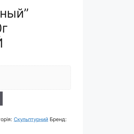
рный”
г
Й
горія:
Скульптурний
Бренд: