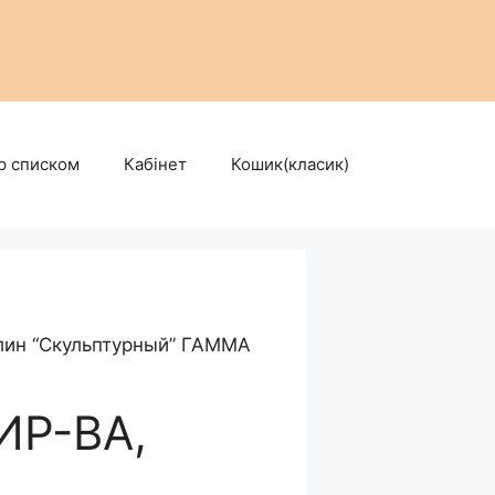
р списком
Кабінет
Кошик(класик)
лин “Скульптурный” ГАММА
ИР-ВА,