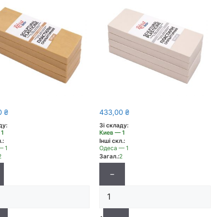
0
₴
433,00
₴
ду:
Зі складу:
 1
Киев — 1
.:
Інші скл.:
— 1
Одеса — 1
2
Загал.:
2
−