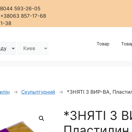
+38044 593-26-05
, +38063 857-17-68
01-38
Товар
Това
илін
→
Скульптурний
→
*ЗНЯТІ З ВИР-ВА, Пласти
*ЗНЯТІ З В
Пластилин