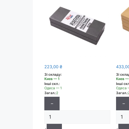
223,00
₴
433,0
Зі складу:
Зі скла
Киев — 1
Киев —
Інші скл.:
Інші скл
Одеса — 1
Одеса 
Загал.:
2
Загал.:
−
−