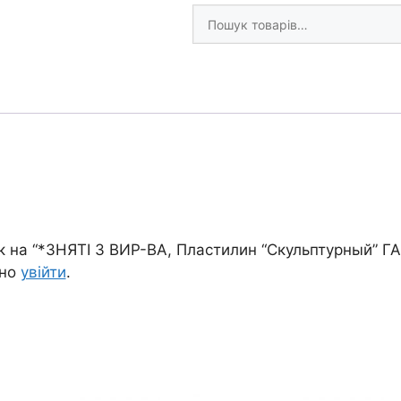
Шукати
ГАММА
товари
800г
ОХРИСТЫЙ
кількість
ук на “*ЗНЯТІ З ВИР-ВА, Пластилин “Скульптурный”
дно
увійти
.