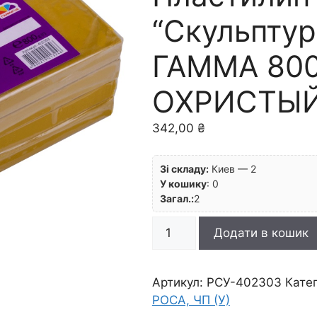
“Скульпту
ГАММА 800
ОХРИСТЫ
342,00
₴
Зі складу:
Киев — 2
У кошику
:
0
Загал.:
2
*ЗНЯТІ
Додати в кошик
З
ВИР-
ВА,
Артикул:
РСУ-402303
Кате
Пластилин
РОСА, ЧП (У)
"Скульптурный"