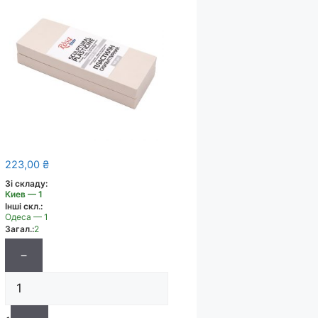
223,00
₴
Зі складу:
Киев — 1
Інші скл.:
Одеса — 1
Загал.:
2
−