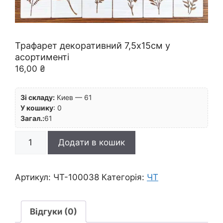
Трафарет декоративний 7,5х15см у
асортименті
16,00
₴
Зі складу:
Киев — 61
У кошику
:
0
Загал.:
61
Трафарет
Додати в кошик
декоративний
7,5х15см
у
Артикул:
ЧТ-100038
Категорія:
ЧТ
асортименті
кількість
Відгуки (0)