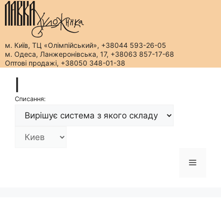
м. Київ, ТЦ «Олімпійський», +38044 593-26-05
м. Одеса, Ланжеронівська, 17, +38063 857-17-68
Оптові продажі, +38050 348-01-38
Перейти
|
до
вмісту
Списання:
Меню