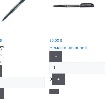
₴
35,00
₴
ду:
Немає в наявності
 4
.:
−
— 2
6
0
+