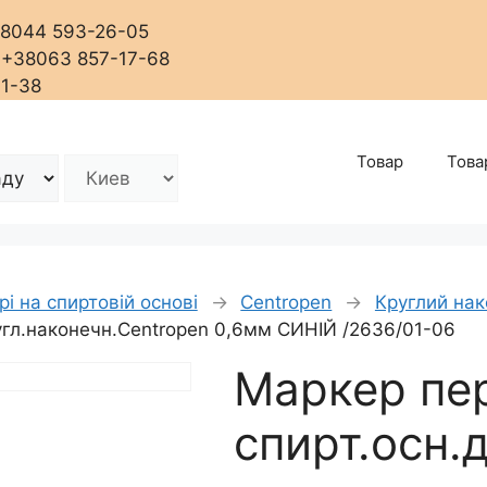
+38044 593-26-05
, +38063 857-17-68
01-38
Товар
Това
і на спиртовій основі
→
Centropen
→
Круглий на
ругл.наконечн.Centropen 0,6мм СИНІЙ /2636/01-06
Маркер пе
спирт.осн.д