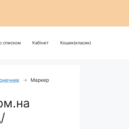
р списком
Кабінет
Кошик(класик)
конечник
→
Маркер
рм.на
/