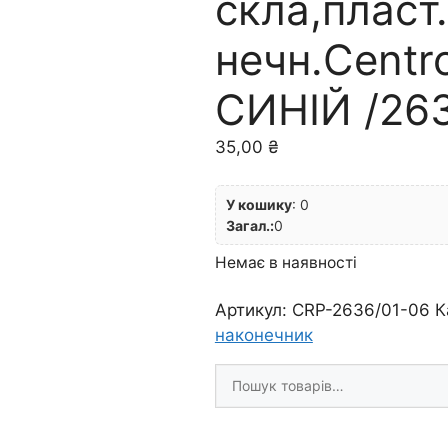
скла,пласт
нечн.Centr
СИНІЙ /26
35,00
₴
У кошику
:
0
Загал.:
0
Немає в наявності
Артикул:
CRP-2636/01-06
К
наконечник
Шукати
товари