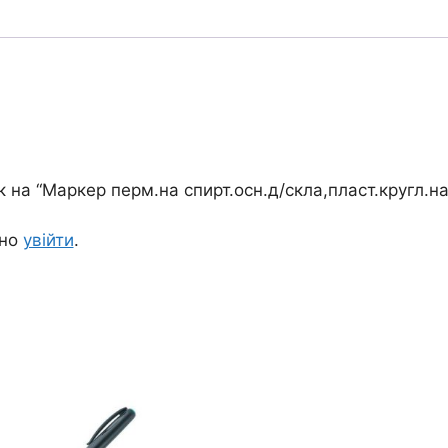
к на “Маркер перм.на спирт.осн.д/скла,пласт.кругл.
дно
увійти
.