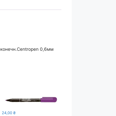
наконечн.Centropen 0,6мм
24,00
₴