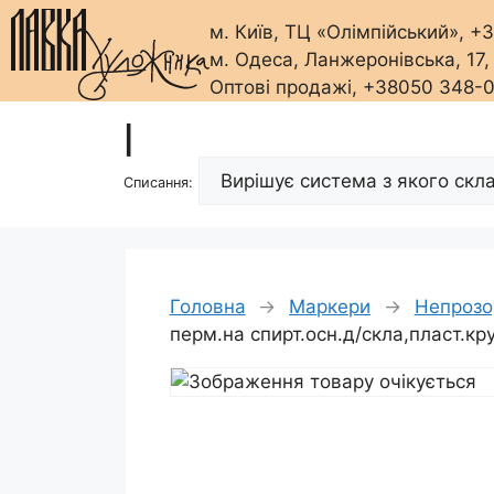
м. Київ, ТЦ «Олімпійський», 
м. Одеса, Ланжеронівська, 17
Оптові продажі, +38050 348-
Перейти
|
до
вмісту
Списання:
Головна
→
Маркери
→
Непрозор
перм.на спирт.осн.д/скла,пласт.к