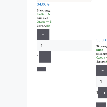
4606 Centropen 1мм
34,00
₴
СИНІЙ
Зі складу:
Киев — 5
Інші скл.:
Одеса — 5
Загал.:
10
−
35,00
Зі скла
Киев —
Інші скл
1
+
Одеса 
Загал.:
−
1
+