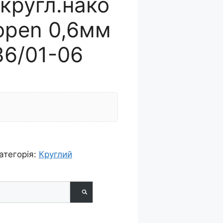
.кругл.нако
open 0,6мм
36/01-06
атегорія:
Круглий