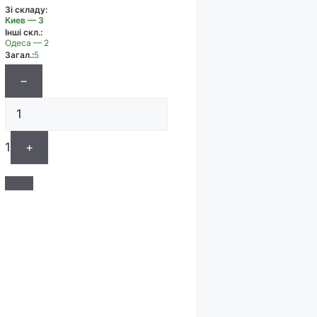
Зі складу:
Киев — 3
Інші скл.:
Одеса — 2
Загал.:
5
−
1
+