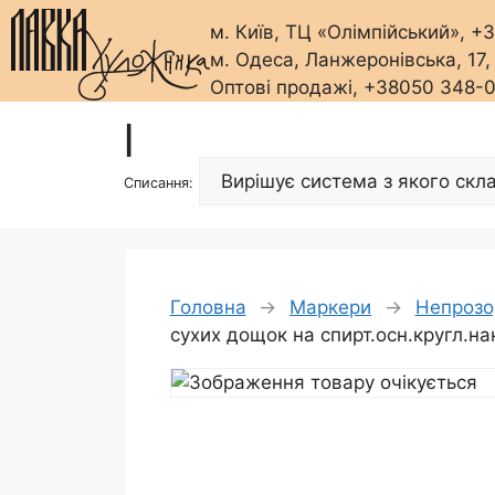
м. Київ, ТЦ «Олімпійський», 
м. Одеса, Ланжеронівська, 17
Оптові продажі, +38050 348-
Перейти
|
до
вмісту
Списання:
Головна
→
Маркери
→
Непрозор
сухих дощок на спирт.осн.кругл.н