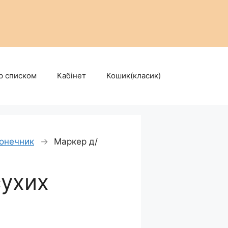
р списком
Кабінет
Кошик(класик)
конечник
→
Маркер д/
сухих