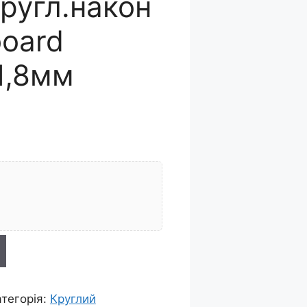
кругл.након
board
1,8мм
атегорія:
Круглий