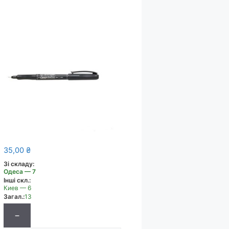
35,00
₴
Зі складу:
Одеса — 7
Інші скл.:
Киев — 6
Загал.:
13
−