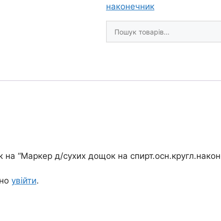
на
наконечник
спирт.осн.кругл.наконечн.W
Шукати
board
товари
Centropen
1,8мм
ЧОРНИЙ
кількість
к на “Маркер д/сухих дощок на спирт.осн.кругл.након
дно
увійти
.