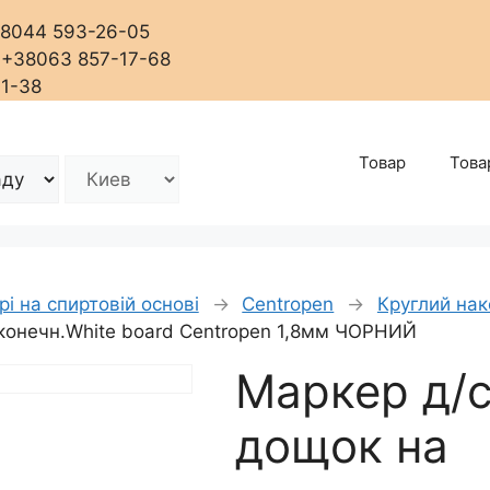
+38044 593-26-05
, +38063 857-17-68
01-38
Товар
Това
і на спиртовій основі
→
Centropen
→
Круглий на
аконечн.White board Centropen 1,8мм ЧОРНИЙ
Маркер д/
дощок на