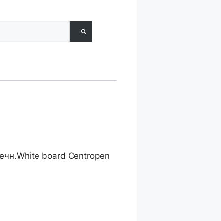
hite
ечн.White board Centropen