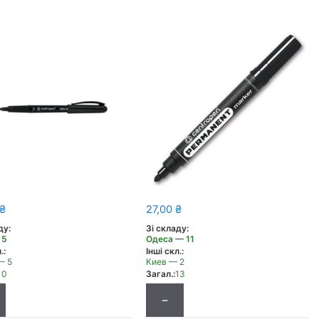
₴
27,00
₴
ду:
Зі складу:
 5
Одеса — 11
.:
Інші скл.:
— 5
Киев — 2
10
Загал.:
13
−