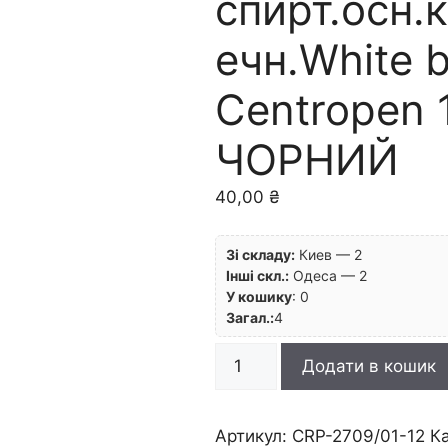
спирт.осн.
ечн.White 
Centropen 
ЧОРНИЙ
40,00
₴
Зі складу:
Киев — 2
Інші скл.:
Одеса — 2
У кошику
:
0
Загал.:
4
Маркер
Додати в кошик
д/
сухих
дощок
Артикул:
CRP-2709/01-12
К