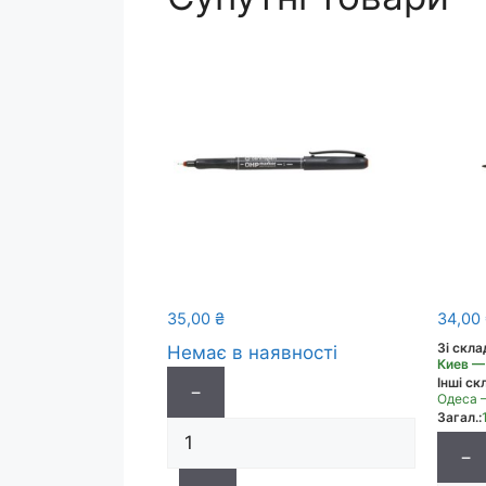
35,00
₴
34,00
Зі скла
Немає в наявності
Киев —
Інші скл
−
Одеса 
Загал.:
−