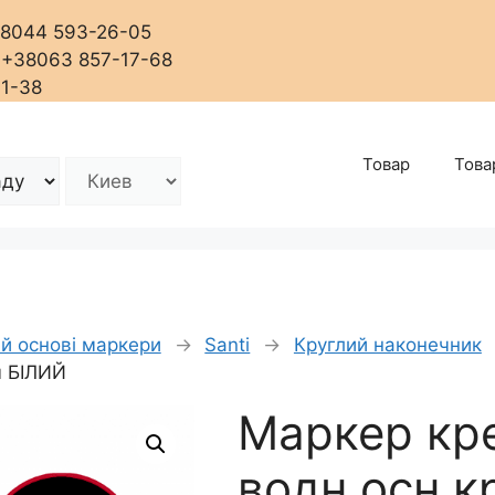
+38044 593-26-05
, +38063 857-17-68
01-38
Товар
Това
ій основі маркери
→
Santi
→
Круглий наконечник
м БІЛИЙ
Маркер кр
водн.осн.к