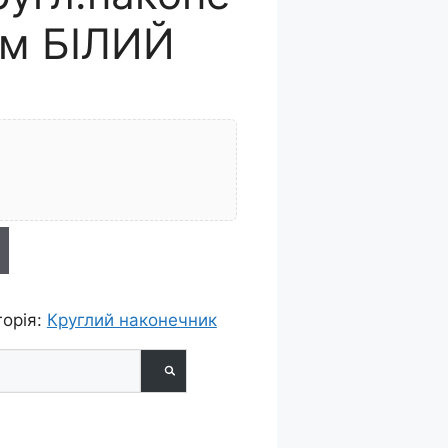
мм БІЛИЙ
nti
горія:
Круглий наконечник