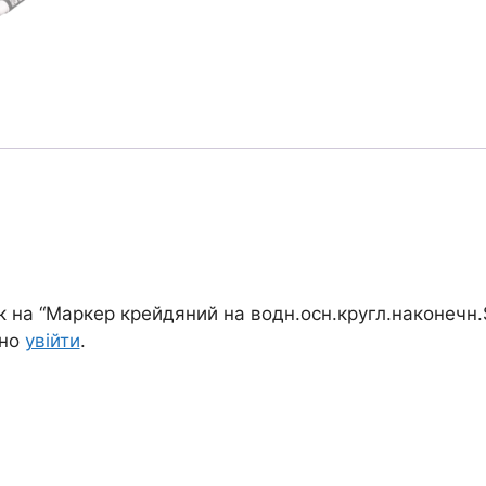
к на “Маркер крейдяний на водн.осн.кругл.наконечн.
дно
увійти
.