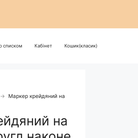
р списком
Кабінет
Кошик(класик)
→
Маркер крейдяний на
ейдяний на
ругл.наконе