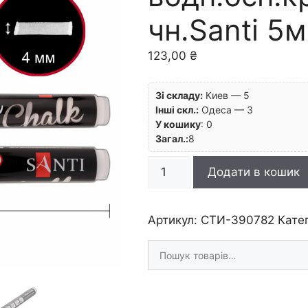
чн.Santi 5
123,00
₴
Зі складу:
Киев — 5
Інші скл.:
Одеса — 3
У кошику
:
0
Загал.:
8
Маркер
Додати в кошик
крейдяний
на
водн.осн.кругл.наконечн.Sa
Артикул:
СТИ-390782
Кате
5мм
Шукати
БІЛИЙ
товари
кількість